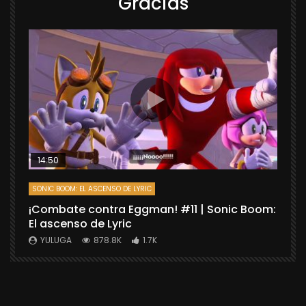
Gracias
14:50
SONIC BOOM: EL ASCENSO DE LYRIC
D
¡Combate contra Eggman! #11 | Sonic Boom:
C
El ascenso de Lyric
r
X
YULUGA
878.8K
1.7K