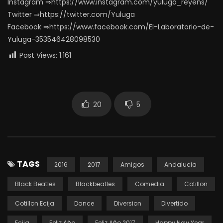
Instagram ⇒https://www.instagram.com/yuluga_reyens/
Twitter ⇒https://twitter.com/Yuluga
Facebook ⇒https://www.facebook.com/El-Laboratorio-de-
Yuluga-353546428098530
Post Views:
1.161
20
5
TAGS
2016
2017
Amigos
Andalucia
Black Beatles
Blackbeatles
Comedia
Cotillon
Cotillon Ecija
Dance
Diversion
Divertido
Ecija
Feliz Año
Feliz Año 2017
Happy New Year