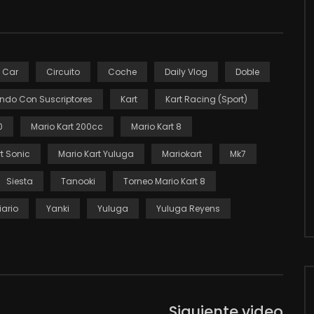
Car
Circuito
Coche
Daily Vlog
Doble
ndo Con Suscriptores
Kart
Kart Racing (Sport)
0
Mario Kart 200cc
Mario Kart 8
t Sonic
Mario Kart Yuluga
Mariokart
Mk7
Siesta
Tanooki
Torneo Mario Kart 8
iario
Yanki
Yuluga
Yuluga Reyens
Siguiente video