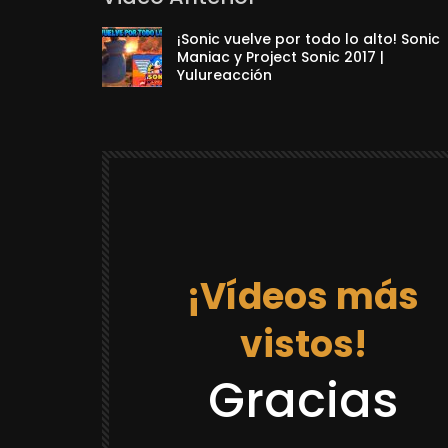
¡Sonic vuelve por todo lo alto! Sonic
Maniac y Project Sonic 2017 |
Yulureacción
¡Vídeos más
vistos!
12:03
Gracias
DRAGON BALL REACCIONES
LACK GOKU
REACCION “DR GOKU 21 LA PRISION