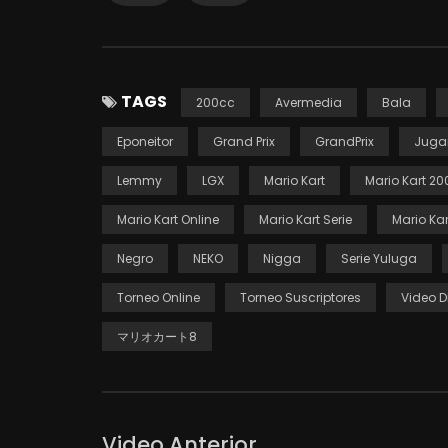
TAGS
200cc
Avermedia
Bala
Eponeitor
Grand Prix
GrandPrix
Juga
Lemmy
LGX
Mario Kart
Mario Kart 20
Mario Kart Online
Mario Kart Serie
Mario Kar
Negro
NEKO
Nigga
Serie Yuluga
Torneo Online
Torneo Suscriptores
Video D
マリオカート8
Video Anterior