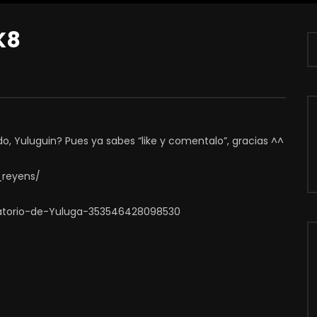
K8
do, Yuluguin? Pues ya sabes “like y comentalo”, gracias ^^
_reyens/
atorio-de-Yuluga-353546428098530