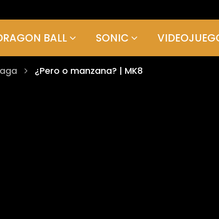
DRAGON BALL
SONIC
VIDEOJUEG
Saga
¿Pero o manzana? | MK8