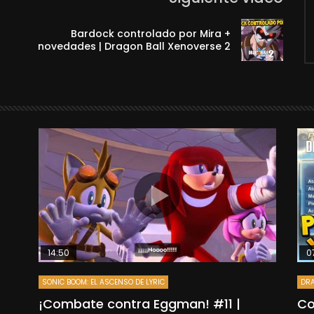
Bardock controlado por Mira +
novedades | Dragon Ball Xenoverse 2
14:50
0
SONIC BOOM: EL ASCENSO DE LYRIC
DRA
”
¡Combate contra Eggman! #11 |
Co