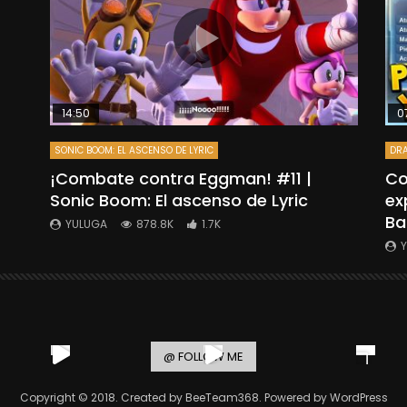
14:50
0
SONIC BOOM: EL ASCENSO DE LYRIC
DRA
”
¡Combate contra Eggman! #11 |
Co
Sonic Boom: El ascenso de Lyric
ex
Ba
YULUGA
878.8K
1.7K
@ FOLLOW ME
Copyright © 2018. Created by BeeTeam368. Powered by WordPress