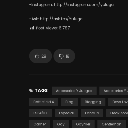
-Instagram: http://instagram.com/yuluga
-Ask: http://ask.fm/Yuluga
Post Views:
6.787
28
18
TAGS
Accesorios Y Juegos
Accesorios Y
Battlefield 4
Blog
Blogging
Boys Lov
ESPAÑOL
Especial
Fandub
Freak Zon
Gamer
Gay
Gaymer
Gentleman