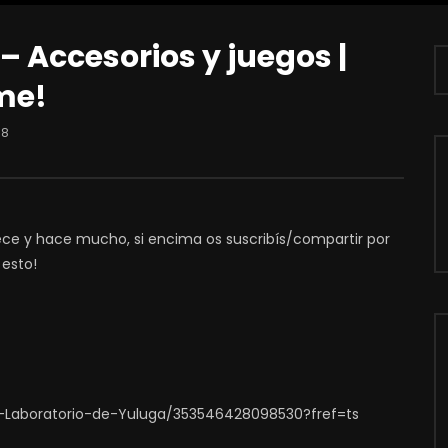
– Accesorios y juegos |
me!
18
dece y hace mucho, si encima os suscribís/compartir por
 esto!
-Laboratorio-de-Yuluga/353546428098530?fref=ts