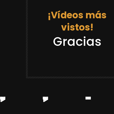
¡Vídeos más
vistos!
12:03
Gracias
DRAGON BALL REACCIONES
LACK GOKU
REACCION “DR GOKU 21 LA PRISION
¡CASTAÑEDA SE VOLVIO LOCO Y SE
CREE QUE ES GOKU! 😂
YULUGA
88.8K
2.3K