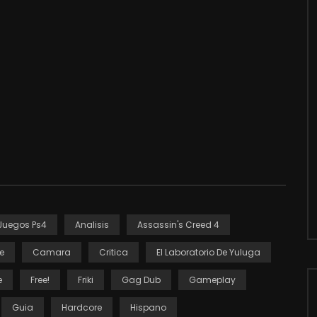
 Juegos Ps4
Analisis
Assassin's Creed 4
e
Camara
Critica
El Laboratorio De Yuluga
e
Free!
Friki
Gag Dub
Gameplay
Guia
Hardcore
Hispano