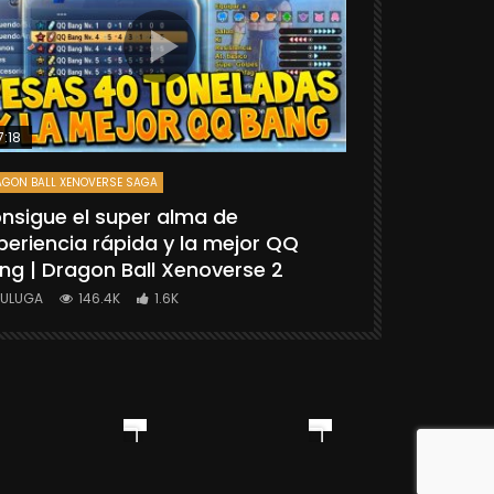
7:18
25:06
GON BALL XENOVERSE SAGA
DRAGON BALL FIGH
nsigue el super alma de
[TUTORIAL
periencia rápida y la mejor QQ
“GOKU SSG
ng | Dragon Ball Xenoverse 2
BALL FIGHT
YULUGA
146.4K
1.6K
YULUGA
1