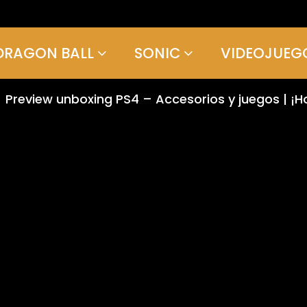
DRAGON BALL
SONIC
VIDEOJUEG
Preview unboxing PS4 – Accesorios y juegos | ¡H