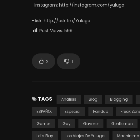
-Instagram: http://instagram.com/yuluga
-Ask: http://ask.fm/Yuluga
Post Views:
599
2
1
TAGS
Analisis
Blog
Blogging
ESPAÑOL
Especial
Fandub
Freak Zon
Gamer
Gay
Gaymer
Gentleman
Let's Play
Los Viajes De Yuluga
Machinima