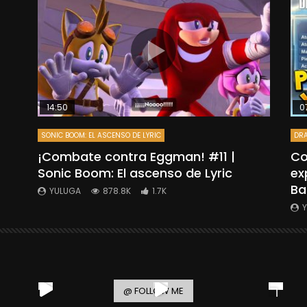
14:50
0
SONIC BOOM: EL ASCENSO DE LYRIC
DRA
”
¡Combate contra Eggman! #11 |
Co
Sonic Boom: El ascenso de Lyric
ex
Ba
YULUGA
878.8K
1.7K
@ FOLLOW ME