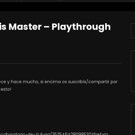
is Master – Playthrough
dece y hace mucho, si encima os suscribís/compartir por
 esto!
-Laboratorio-de-Yuluga/353546428098530?fref=ts