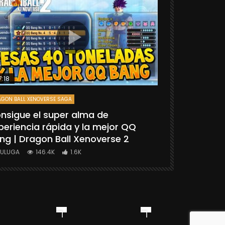
7:18
25:06
GON BALL XENOVERSE SAGA
DRAGON BALL FIGH
nsigue el super alma de
[TUTORIAL
periencia rápida y la mejor QQ
“GOKU SSG
ng | Dragon Ball Xenoverse 2
BALL FIGHT
YULUGA
146.4K
1.6K
YULUGA
1