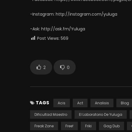
-Instagram: http://instagram.com/yuluga
-Ask: http://ask.fm/Yuluga
Post Views:
569
2
0
TAGS
Acis
Act
Analisis
Blog
Dificultad Maestro
El Laboratorio De Yuluga
Freak Zone
Free!
Friki
Gag Dub