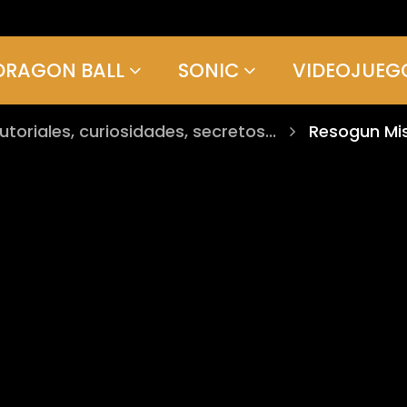
DRAGON BALL
SONIC
VIDEOJUEG
tutoriales, curiosidades, secretos...
Resogun Mis