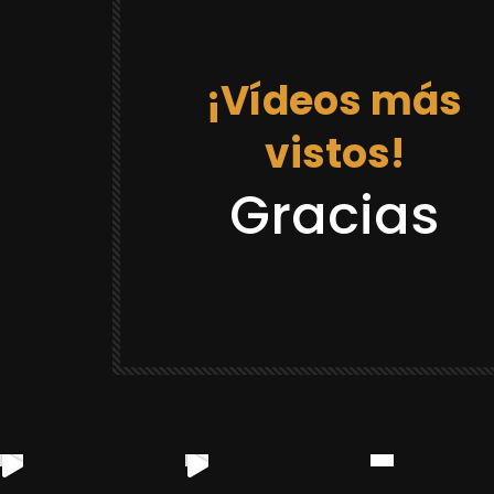
¡Vídeos más
vistos!
12:03
Gracias
DRAGON BALL REACCIONES
LACK GOKU
REACCION “DR GOKU 21 LA PRISION
¡CASTAÑEDA SE VOLVIO LOCO Y SE
CREE QUE ES GOKU! 😂
YULUGA
88.8K
2.3K