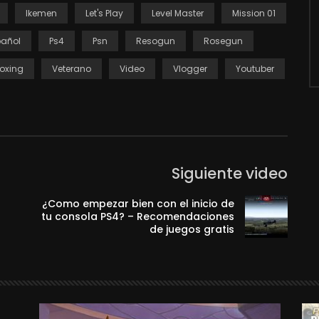
Ikemen
Let's Play
Level Master
Mission 01
pañol
Ps4
Psn
Resogun
Rosegun
oxing
Veterano
Video
Vlogger
Youtuber
Siguiente video
¿Como empezar bien con el inicio de
tu consola PS4? – Recomendaciones
de juegos gratis