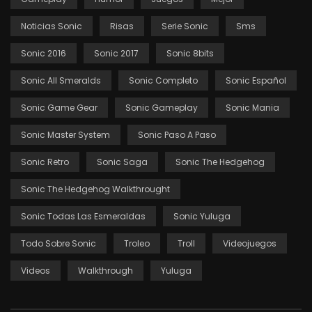
Noticias Sonic
Risas
Serie Sonic
Sms
Sonic 2016
Sonic 2017
Sonic 8bits
Sonic All Smeralds
Sonic Completo
Sonic Español
Sonic Game Gear
Sonic Gameplay
Sonic Mania
Sonic Master System
Sonic Paso A Paso
Sonic Retro
Sonic Saga
Sonic The Hedgehog
Sonic The Hedgehog Walkthrought
Sonic Todas Las Esmeraldas
Sonic Yuluga
Todo Sobre Sonic
Troleo
Troll
Videojuegos
Videos
Walkthrough
Yuluga