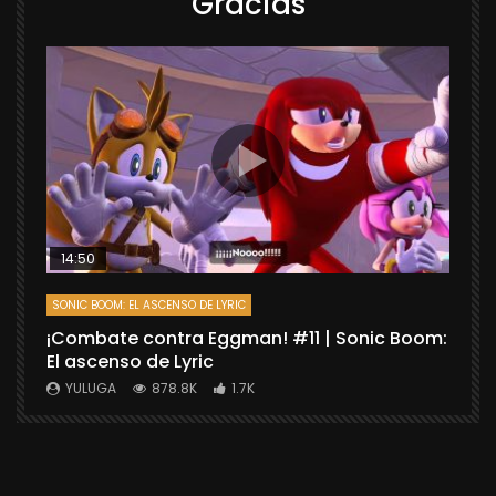
Gracias
14:50
SONIC BOOM: EL ASCENSO DE LYRIC
D
¡Combate contra Eggman! #11 | Sonic Boom:
C
El ascenso de Lyric
r
X
YULUGA
878.8K
1.7K