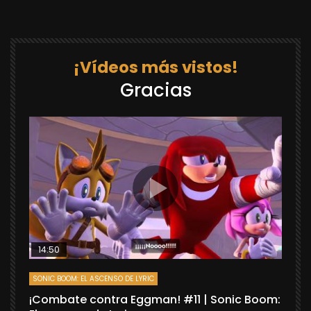
¡Vídeos más vistos!
Gracias
14:50
SONIC BOOM: EL ASCENSO DE LYRIC
D
¡Combate contra Eggman! #11 | Sonic Boom:
C