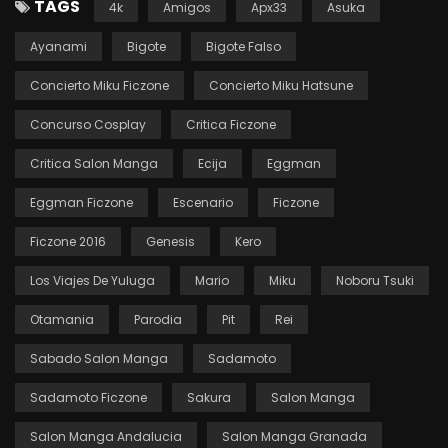
TAGS
4k
Amigos
Apx33
Asuka
Ayanami
Bigote
Bigote Falso
Concierto Miku Ficzone
Concierto Miku Hatsune
Concurso Cosplay
Critica Ficzone
Critica Salon Manga
Ecija
Eggman
Eggman Ficzone
Escenario
Ficzone
Ficzone 2016
Genesis
Kero
Los Viajes De Yuluga
Mario
Miku
Noboru Tsuki
Otamania
Parodia
Pit
Rei
Sabado Salon Manga
Sadamoto
Sadamoto Ficzone
Sakura
Salon Manga
Salon Manga Andalucia
Salon Manga Granada