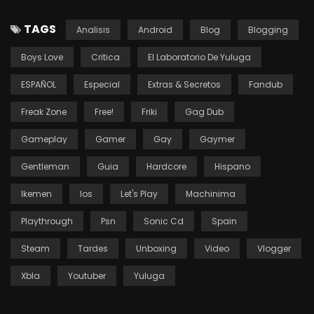
TAGS
Analisis
Android
Blog
Blogging
Boys Love
Critica
El Laboratorio De Yuluga
ESPAÑOL
Especial
Extras & Secretos
Fandub
Freak Zone
Free!
Friki
Gag Dub
Gameplay
Gamer
Gay
Gaymer
Gentleman
Guia
Hardcore
Hispano
Ikemen
Ios
Let's Play
Machinima
Playthrough
Psn
Sonic Cd
Spain
Steam
Tardes
Unboxing
Video
Vlogger
Xbla
Youtuber
Yuluga