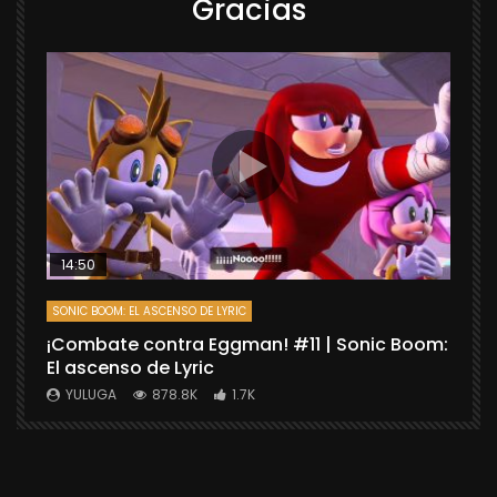
Gracias
14:50
SONIC BOOM: EL ASCENSO DE LYRIC
D
¡Combate contra Eggman! #11 | Sonic Boom:
C
El ascenso de Lyric
r
X
YULUGA
878.8K
1.7K