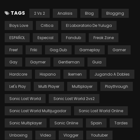
TAGS
2 Vs 2
Analisis
Blog
Blogging
Boys Love
Critica
El Laboratorio De Yuluga
ESPAÑOL
Especial
Fandub
Freak Zone
Free!
Friki
Gag Dub
Gameplay
Gamer
Gay
Gaymer
Gentleman
Guia
Hardcore
Hispano
Ikemen
Jugando A Dobles
Let's Play
Multi Player
Multiplayer
Playthrough
Sonic Lost World
Sonic Lost World 2vs2
Sonic Lost World Multijugador
Sonic Lost World Online
Sonic Multiplayer
Sonic Online
Spain
Tardes
Unboxing
Video
Vlogger
Youtuber