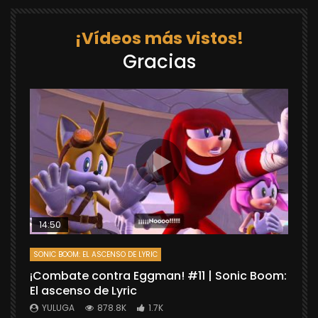
¡Vídeos más vistos!
Gracias
14:50
SONIC BOOM: EL ASCENSO DE LYRIC
D
¡Combate contra Eggman! #11 | Sonic Boom:
C
El ascenso de Lyric
r
X
YULUGA
878.8K
1.7K