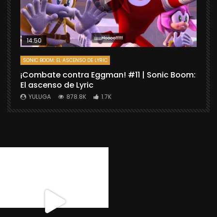
14:50
SONIC BOOM: EL ASCENSO DE LYRIC
D
¡Combate contra Eggman! #11 | Sonic Boom:
C
El ascenso de Lyric
r
X
YULUGA
878.8K
1.7K