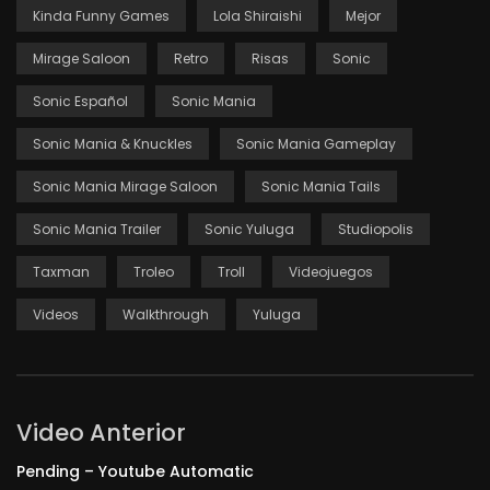
Kinda Funny Games
Lola Shiraishi
Mejor
Mirage Saloon
Retro
Risas
Sonic
Sonic Español
Sonic Mania
Sonic Mania & Knuckles
Sonic Mania Gameplay
Sonic Mania Mirage Saloon
Sonic Mania Tails
Sonic Mania Trailer
Sonic Yuluga
Studiopolis
Taxman
Troleo
Troll
Videojuegos
Videos
Walkthrough
Yuluga
Video Anterior
Pending – Youtube Automatic