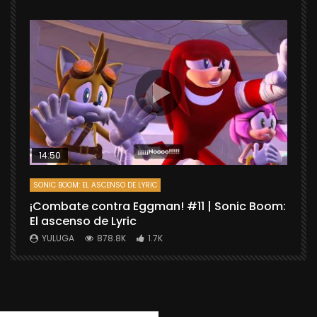
14:50
SONIC BOOM: EL ASCENSO DE LYRIC
D
¡Combate contra Eggman! #11 | Sonic Boom:
C
El ascenso de Lyric
r
X
YULUGA
878.8K
1.7K