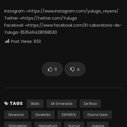
Instagram ⇒https://www.instagram.com/yuluga_reyens/
Twitter ⇒https://twitter.com/Yuluga
Facebook ⇒https://www.facebook.com/El-Laboratorio-de-
Yuluga-353546428098530
Post Views:
933
11
4
TAGS
8bits
All Smeralds
De Risa
Diversion
Divertido
ESPAÑOL
Game Gear
Gameplay
Hedgehog
Humor
Juegos