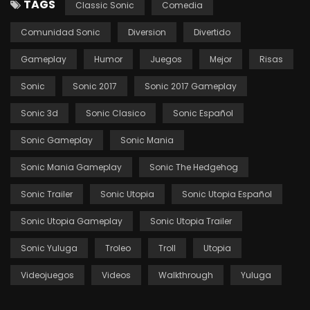
TAGS
Classic Sonic
Comedia
Comunidad Sonic
Diversion
Divertido
Gameplay
Humor
Juegos
Mejor
Risas
Sonic
Sonic 2017
Sonic 2017 Gameplay
Sonic 3d
Sonic Clasico
Sonic Español
Sonic Gameplay
Sonic Mania
Sonic Mania Gameplay
Sonic The Hedgehog
Sonic Trailer
Sonic Utopia
Sonic Utopia Español
Sonic Utopia Gameplay
Sonic Utopia Trailer
Sonic Yuluga
Troleo
Troll
Utopia
Videojuegos
Videos
Walkthrough
Yuluga