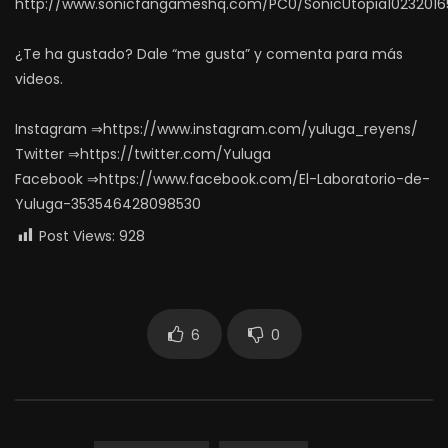
http://www.sonicfangameshq.com/PC0/SonicUtopia102320165
¿Te ha gustado? Dale “me gusta” y comenta para más
videos.
Instagram ⇒https://www.instagram.com/yuluga_reyens/
Twitter ⇒https://twitter.com/Yuluga
Facebook ⇒https://www.facebook.com/El-Laboratorio-de-
Yuluga-353546428098530
Post Views:
928
6
0