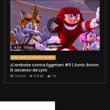
14:50
SONIC BOOM: EL ASCENSO DE LYRIC
D
¡Combate contra Eggman! #11 | Sonic Boom:
C
El ascenso de Lyric
r
X
YULUGA
878.8K
1.7K