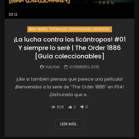
33:12
MINI SERIES, TUTORIALES, CURIOSIDADES, SECRETOS...
¡La lucha contra los licántropos! #01
Y siempre lo seré | The Order 1886
[Guía coleccionables]
YULUGA
21 FEBRERO, 2015
¡Like si también piensas que parece una película!
¡Bienvenidos a la serie de “The Order 1886” en PS4!
¡Disfrutarla que e...
829
2
0
LEER MÁS...