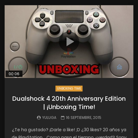
00:06
UNBOXING TIME
Dualshock 4 20th Anniversary Edition
| ¡Unboxing Time!
YULUGA
16 SEPTIEMBRE, 2015
¿Te ha gustado? ¡Darle a like! ;D ¿30 likes? 20 años ya
de PlayStation… Como pasa el tiempo ¿verdad? Sony