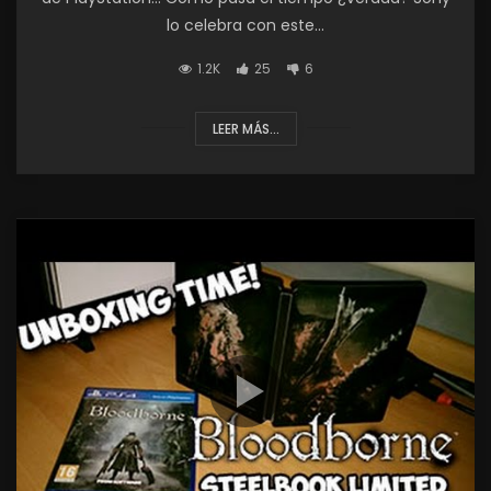
lo celebra con este...
1.2K
25
6
LEER MÁS...