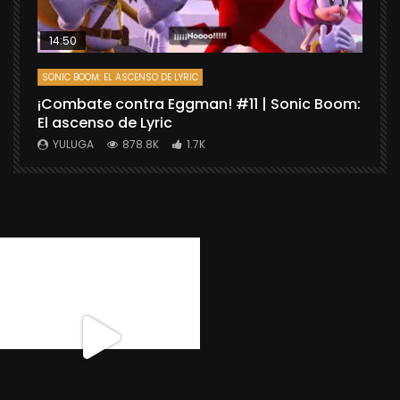
14:50
SONIC BOOM: EL ASCENSO DE LYRIC
D
¡Combate contra Eggman! #11 | Sonic Boom:
C
El ascenso de Lyric
r
X
YULUGA
878.8K
1.7K