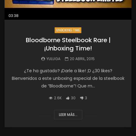
03:38
UNBOXING TIME
Bloodborne Steelbook Rare |
¡Unboxing Time!
YULUGA
20 ABRIL, 2015
¿Te ha gustado? ¡Darle a like! ;D ¿30 likes?
Bienvenidos a este unboxing especial de la steelbook
de “Bloodborne”! Que m...
2.6K
30
3
LEER MÁS...