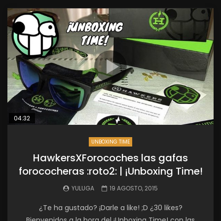
04:32
UNBOXING TIME
HawkersXForocoches las gafas
forococheras :roto2: | ¡Unboxing Time!
YULUGA
19 AGOSTO, 2015
¿Te ha gustado? ¡Darle a like! ;D ¿30 likes?
Bienvenidos a la hora del ¡Unboxing Time! con las