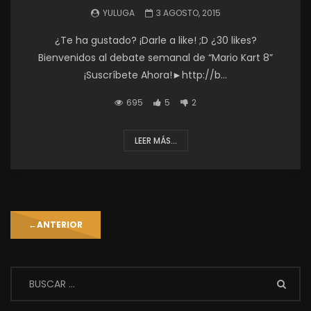
YULUGA
3 AGOSTO, 2015
¿Te ha gustado? ¡Darle a like! ;D ¿30 likes?
Bienvenidos al debate semanal de “Mario Kart 8”
¡Suscríbete Ahora!►http://b...
695
5
2
LEER MÁS...
←
ANTERIOR