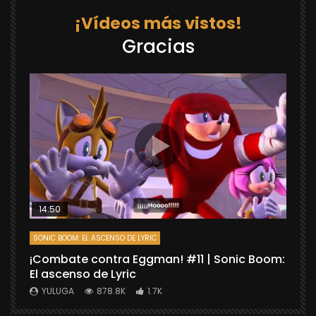
¡Vídeos más vistos!
Gracias
14:50
SONIC BOOM: EL ASCENSO DE LYRIC
D
¡Combate contra Eggman! #11 | Sonic Boom:
C
El ascenso de Lyric
r
X
YULUGA
878.8K
1.7K