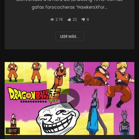
gafas forococheras “HawkersXFor...
2.7K
22
9
LEER MÁS...
01:17