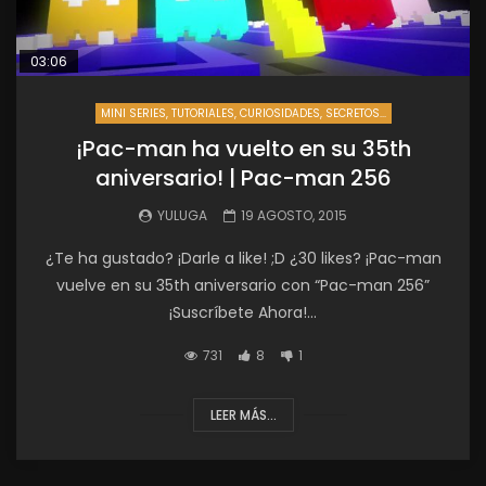
03:06
MINI SERIES, TUTORIALES, CURIOSIDADES, SECRETOS...
¡Pac-man ha vuelto en su 35th
aniversario! | Pac-man 256
YULUGA
19 AGOSTO, 2015
¿Te ha gustado? ¡Darle a like! ;D ¿30 likes? ¡Pac-man
vuelve en su 35th aniversario con “Pac-man 256”
¡Suscríbete Ahora!...
731
8
1
LEER MÁS...