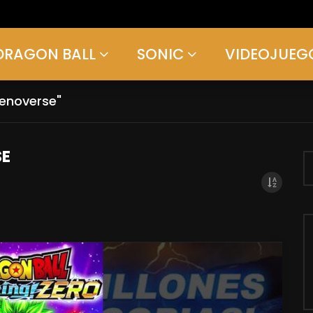
DRAGON BALL
SONIC
VIDEOJUEG
xenoverse"
SE