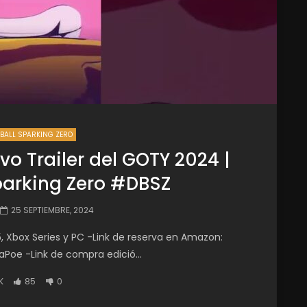
BALL SPARKING ZERO
vo Trailer del GOTY 2024 |
parking Zero #DBSZ
25 SEPTIEMBRE, 2024
5, Xbox Series y PC -Link de reserva en Amazon:
Poe -Link de compra edició...
K
85
0