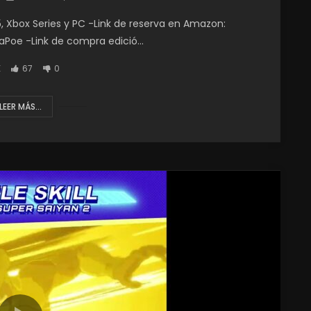
5, Xbox Series y PC -Link de reserva en Amazon:
Poe -Link de compra edició...
K
67
0
LEER MÁS...