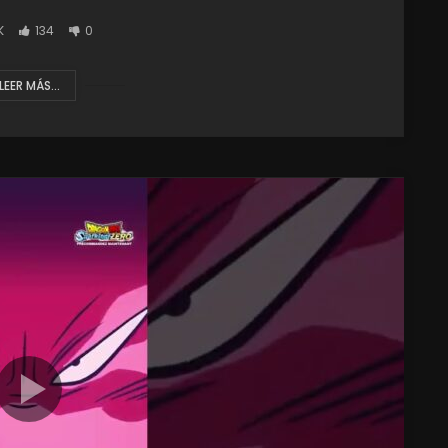
K
134
0
LEER MÁS...