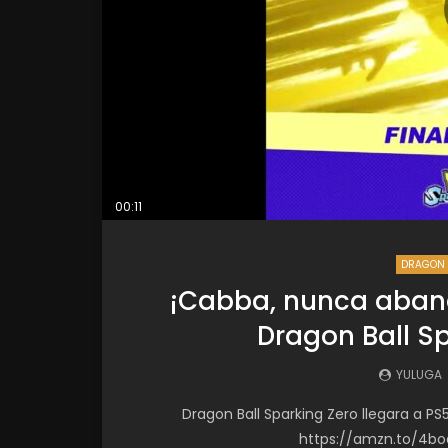
00:11
DRAGON 
¡Cabba, nunca aband
Dragon Ball S
YULUGA
Dragon Ball Sparking Zero llegara a PS
https://amzn.to/4boa