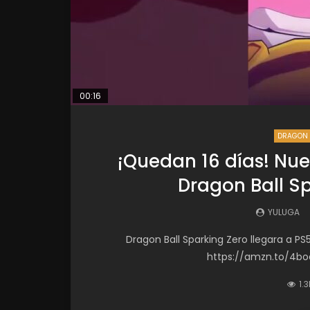
00:16
DRAGON 
¡Quedan 16 días! Nue
Dragon Ball S
YULUGA
Dragon Ball Sparking Zero llegara a PS
https://amzn.to/4boa
1.3