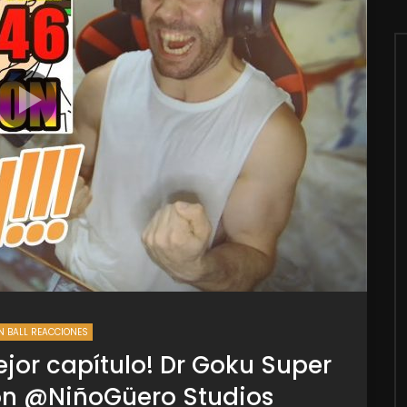
 BALL REACCIONES
ejor capítulo! Dr Goku Super
ión @NiñoGüero Studios