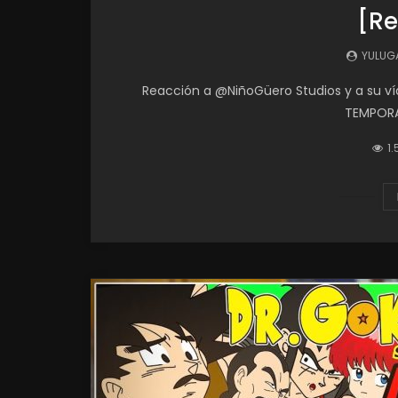
[Re
YULUG
Reacción a @NiñoGüero Studios y a su v
TEMPORAD
1.