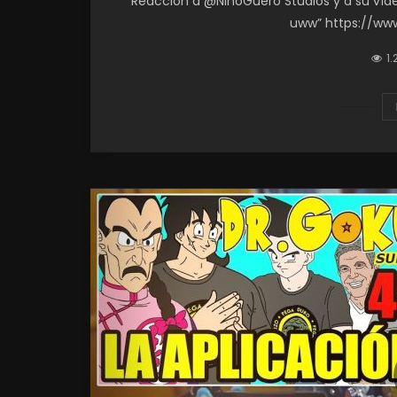
Reacción a @NiñoGüero Studios y a su v
uww” https://ww
1.