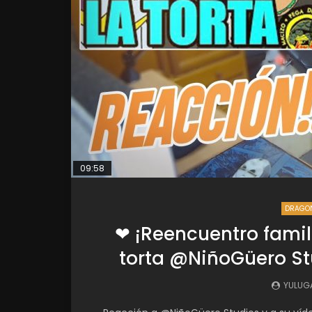
09:58
DRAGON
❤ ¡Reencuentro famil
torta @NiñoGüero St
YULUG