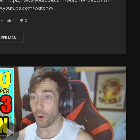
ídeo “https://www.youtube.com/watch?v=34bOYWf-
w.youtube.com/watch?v...
2K
4
0
LEER MÁS...