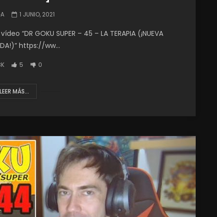
GA
1 JUNIO, 2021
vídeo “DR GOKU SUPER – 45 – LA TERAPIA (¡NUEVA
!)” https://ww...
3K
5
0
LEER MÁS...