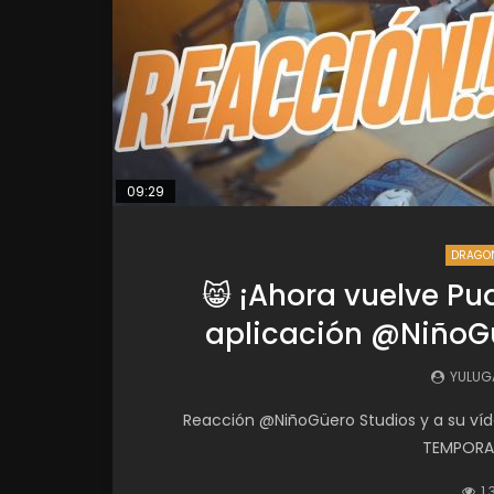
09:29
DRAGON
😸 ¡Ahora vuelve Pu
aplicación @NiñoGü
YULUG
Reacción @NiñoGüero Studios y a su víd
TEMPORADA
1.