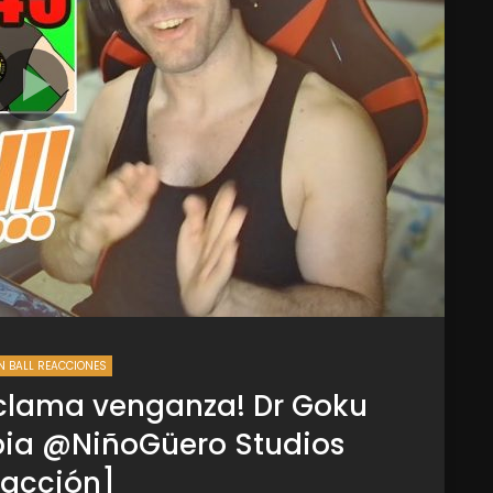
 BALL REACCIONES
aclama venganza! Dr Goku
apia @NiñoGüero Studios
acción]