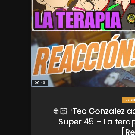
09:46
DRAGON
👲🏻 ¡Teo Gonzalez 
Super 45 – La ter
[Re