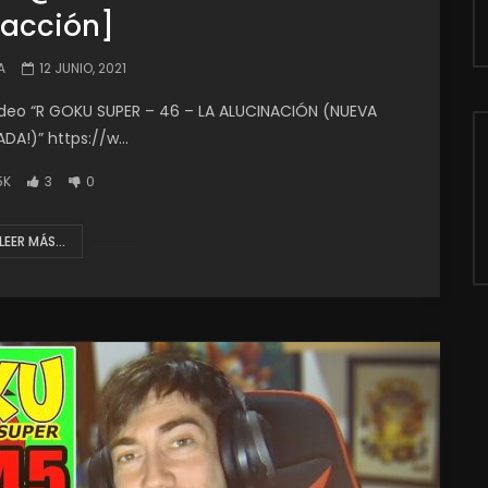
acción]
A
12 JUNIO, 2021
ídeo “R GOKU SUPER – 46 – LA ALUCINACIÓN (NUEVA
A!)” https://w...
5K
3
0
LEER MÁS...