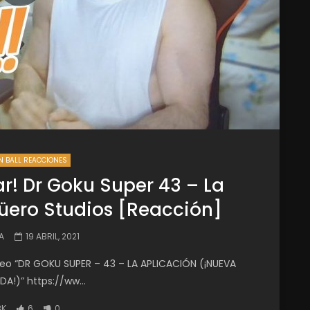
 BALL REACCIONES
ar! Dr Goku Super 43 – La
ero Studios [Reacción]
A
19 ABRIL, 2021
eo “DR GOKU SUPER – 43 – LA APLICACIÓN (¡NUEVA
!)” https://ww...
3K
6
0