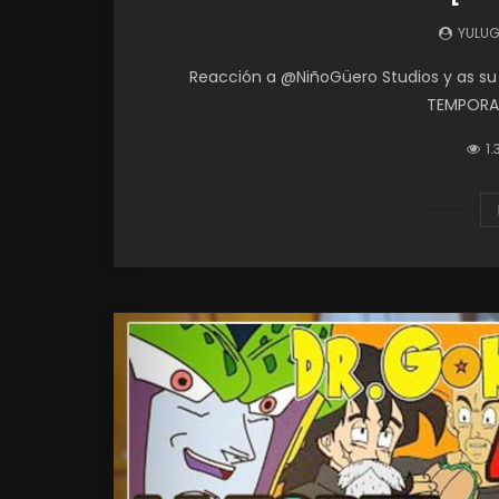
YULU
Reacción a @NiñoGüero Studios y as su 
TEMPORADA
1.