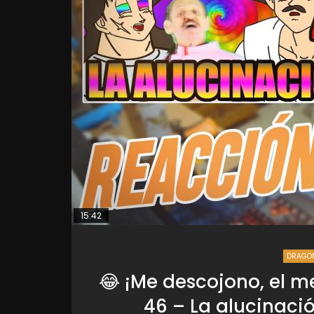
15:42
DRAGON
😂 ¡Me descojono, el m
46 – La alucinac