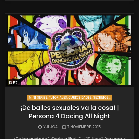
13:57
MINI SERIES, TUTORIALES, CURIOSIDADES, SECRETOS...
¡De bailes sexuales va la cosa! |
Persona 4 Dacing All Night
YULUGA
7 NOVIEMBRE, 2015
¿Te ha gustado? ¡Darle a like! ;D ¿30 likes? Persona 4