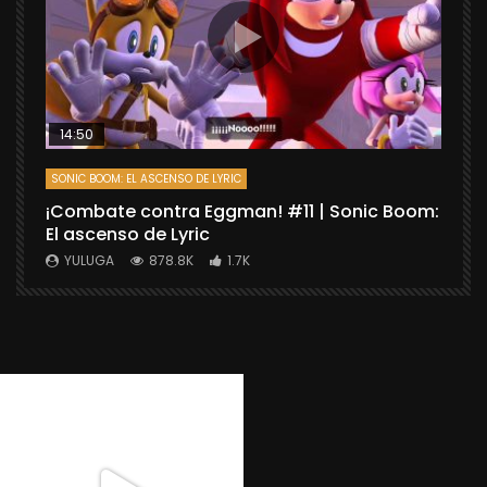
14:50
SONIC BOOM: EL ASCENSO DE LYRIC
D
¡Combate contra Eggman! #11 | Sonic Boom:
C
El ascenso de Lyric
r
X
YULUGA
878.8K
1.7K