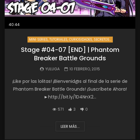
40:44
MINI SERIES, TUTORIALES, CURIOSIDADES, SECRETOS...
Stage #04-07 [END] | Phantom
Breaker Battle Grounds
YULUGA
10 FEBRERO, 2015
¡Like por las lolitas! ¡Bienvenid@s al final de la serie de
Phantom Breaker Battle Grounds! ¡Suscríbete Ahora!
►http://bit.ly/1D4NnX2...
571
3
0
LEER MÁS...