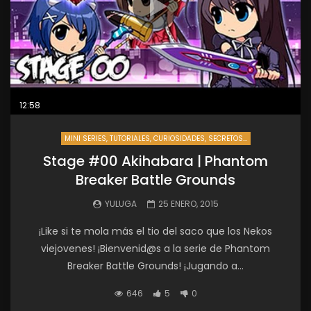
12:58
MINI SERIES, TUTORIALES, CURIOSIDADES, SECRETOS...
Stage #00 Akihabara | Phantom
Breaker Battle Grounds
YULUGA
25 ENERO, 2015
¡Like si te mola más el tio del saco que los Nekos
viejovenes! ¡Bienvenid@s a la serie de Phantom
Breaker Battle Grounds! ¡Jugando a...
646
5
0