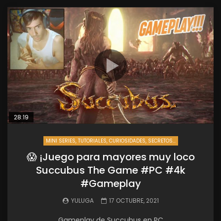
28:19
MINI SERIES, TUTORIALES, CURIOSIDADES, SECRETOS...
😱 ¡Juego para mayores muy loco
Succubus The Game #PC #4k
#Gameplay
YULUGA
17 OCTUBRE, 2021
Gameplay de Succubus en PC