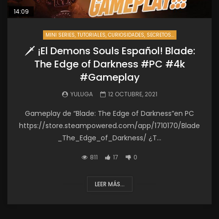
14:09
MINI SERIES, TUTORIALES, CURIOSIDADES, SECRETOS...
🗡️ ¡El Demons Souls Español! Blade:
The Edge of Darkness #PC #4k
#Gameplay
YULUGA
12 OCTUBRE, 2021
Gameplay de “Blade: The Edge of Darkness”en PC
https://store.steampowered.com/app/1710170/Blade
_The_Edge_of_Darkness/ ¿T...
811
17
0
LEER MÁS...