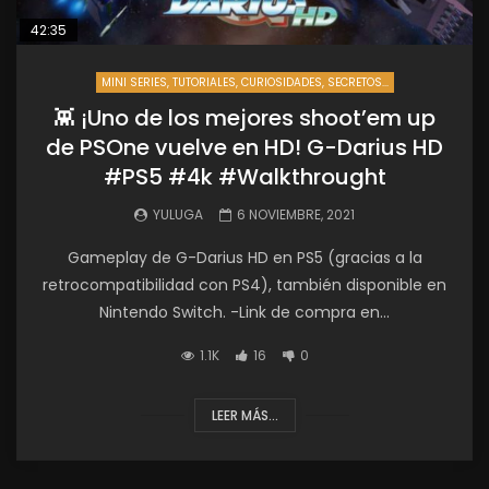
42:35
MINI SERIES, TUTORIALES, CURIOSIDADES, SECRETOS...
👾 ¡Uno de los mejores shoot’em up
de PSOne vuelve en HD! G-Darius HD
#PS5 #4k #Walkthrought
YULUGA
6 NOVIEMBRE, 2021
Gameplay de G-Darius HD en PS5 (gracias a la
retrocompatibilidad con PS4), también disponible en
Nintendo Switch. -Link de compra en...
1.1K
16
0
LEER MÁS...