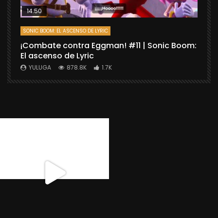
14:50
SONIC BOOM: EL ASCENSO DE LYRIC
D
¡Combate contra Eggman! #11 | Sonic Boom:
C
El ascenso de Lyric
r
X
YULUGA
878.8K
1.7K