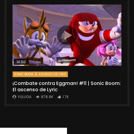
14:50
SONIC BOOM: EL ASCENSO DE LYRIC
D
¡Combate contra Eggman! #11 | Sonic Boom:
C
El ascenso de Lyric
r
X
YULUGA
878.8K
1.7K