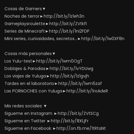
Cosas de Gamers▼
Noches de terror►http://bit.ly/1z1eh3n
Gameplaysroulette►http://bit.ly/ZVtkfI
Series de Minecraft►http://bit.ly/1ni2FDP
Mini series, curiosidades, secretos…►http://bit.ly/1w0XF8n
Cosas más personales▼
Los Yulu-test►http://bit.ly/1wm0OgT
Doblajes & Parodias►http://bit.ly/1vYDUwg
Los viajes de Yuluga►http://bit.ly/1z1gvjh
Tardes en el laboratorio►http://bit.ly/1wm5zaf
Las PORNOCHES con Yuluga►http://bit.ly/1roAdeR
Mis redes sociales ▼
Sigueme en Instagram ►http://bit.ly/ZVtSCg
Sigueme en Twitter ►http://bit.ly/1EKLjFr
Sigueme en Facebook ►http://on.fb.me/1tRtaNt