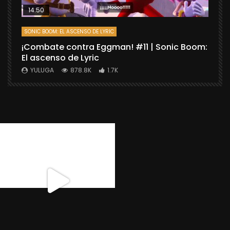
14:50
SONIC BOOM: EL ASCENSO DE LYRIC
D
¡Combate contra Eggman! #11 | Sonic Boom:
C
El ascenso de Lyric
r
X
YULUGA
878.8K
1.7K