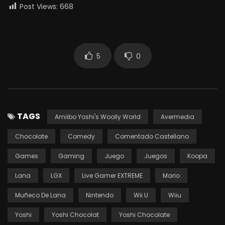
Post Views:
668
5
0
TAGS
Amiibo Yoshi's Woolly World
Avermedia
Chocolate
Comedy
Comentado Castellano
Games
Gaming
Juego
Juegos
Koopa
Lana
LGX
Live Gamer EXTREME
Mario
Muñeco De Lana
Nintendo
Wii U
Wiiu
Yoshi
Yoshi Chocolat
Yoshi Chocolate