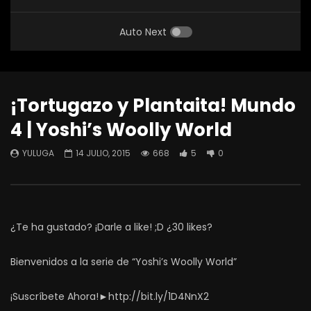
Auto Next
¡Tortugazo y Plantaita! Mundo
4 | Yoshi’s Woolly World
YULUGA
14 JULIO, 2015
668
5
0
¿Te ha gustado? ¡Darle a like! ;D ¿30 likes?
Bienvenidos a la serie de “Yoshi’s Woolly World”
¡Suscríbete Ahora!►http://bit.ly/1D4NnX2