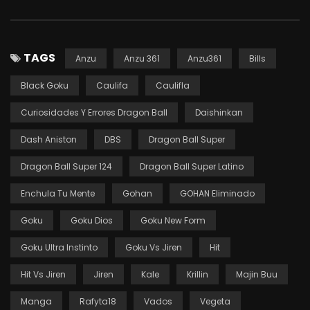
TAGS
Anzu
Anzu 361
Anzu361
Bills
Black Goku
Caulifa
Caulifla
Curiosidades Y Errores Dragon Ball
Daishinkan
Dash Aniston
DBS
Dragon Ball Super
Dragon Ball Super 124
Dragon Ball Super Latino
Enchula Tu Mente
Gohan
GOHAN Eliminado
Goku
Goku Dios
Goku New Form
Goku Ultra Instinto
Goku Vs Jiren
Hit
Hit Vs Jiren
Jiren
Kale
Krillin
Majin Buu
Manga
Rafyta18
Vados
Vegeta