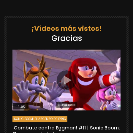
¡Vídeos más vistos!
Gracias
14:50
SONIC BOOM: EL ASCENSO DE LYRIC
D
¡Combate contra Eggman! #11 | Sonic Boom:
C