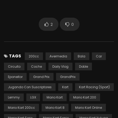
2
0
TAGS
200cc
Avermedia
Bala
Car
Circuito
Coche
Daily Vlog
Doble
Eponeitor
Grand Prix
GrandPrix
Jugando Con Suscriptores
Kart
Kart Racing (Sport)
Lemmy
LGX
Mario Kart
Mario Kart 200
Mario Kart 200cc
Mario Kart 8
Mario Kart Online
Mario Kart Serie
Mario Kart Sonic
Mario Kart Yuluga