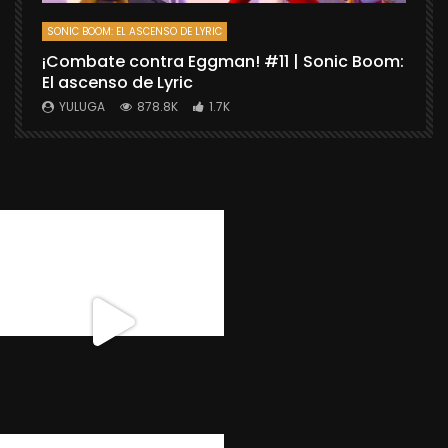
SONIC BOOM: EL ASCENSO DE LYRIC
D
¡Combate contra Eggman! #11 | Sonic Boom:
C
El ascenso de Lyric
r
X
YULUGA
878.8K
1.7K