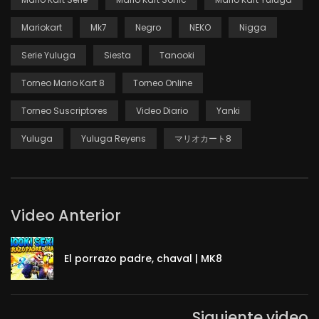
Mariokart
Mk7
Negro
NEKO
Nigga
Serie Yuluga
Siesta
Tanooki
Torneo Mario Kart 8
Torneo Online
Torneo Suscriptores
Video Diario
Yanki
Yuluga
Yuluga Reyens
マリオカート8
Video Anterior
El porrazo padre, chaval | MK8
Siguiente video