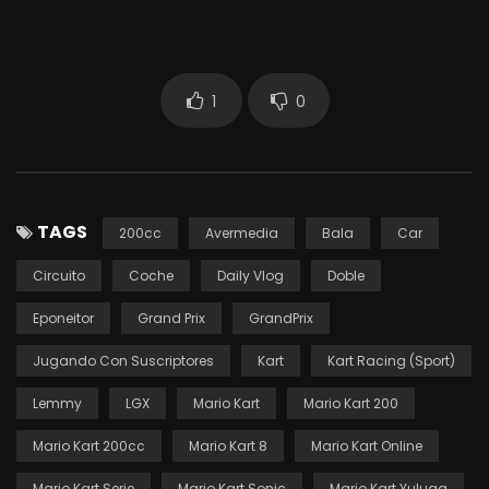
1
0
TAGS
200cc
Avermedia
Bala
Car
Circuito
Coche
Daily Vlog
Doble
Eponeitor
Grand Prix
GrandPrix
Jugando Con Suscriptores
Kart
Kart Racing (Sport)
Lemmy
LGX
Mario Kart
Mario Kart 200
Mario Kart 200cc
Mario Kart 8
Mario Kart Online
Mario Kart Serie
Mario Kart Sonic
Mario Kart Yuluga