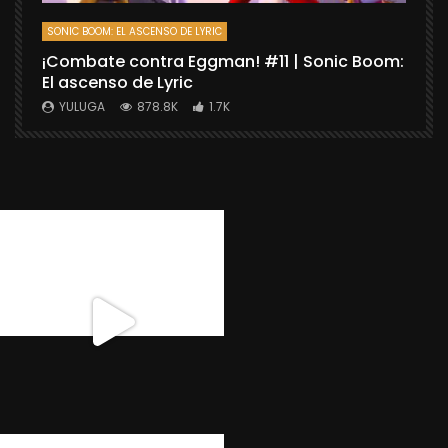
SONIC BOOM: EL ASCENSO DE LYRIC
D
¡Combate contra Eggman! #11 | Sonic Boom:
C
El ascenso de Lyric
r
X
YULUGA
878.8K
1.7K