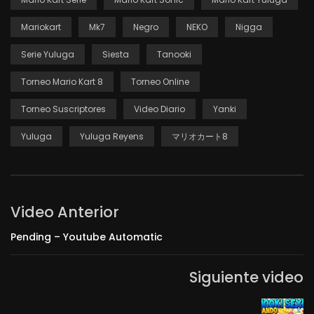
Mariokart
Mk7
Negro
NEKO
Nigga
Serie Yuluga
Siesta
Tanooki
Torneo Mario Kart 8
Torneo Online
Torneo Suscriptores
Video Diario
Yanki
Yuluga
Yuluga Reyens
マリオカート8
Video Anterior
Pending – Youtube Automatic
Siguiente video