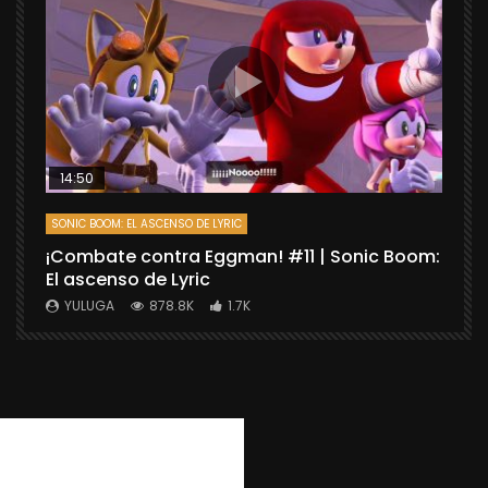
14:50
SONIC BOOM: EL ASCENSO DE LYRIC
D
¡Combate contra Eggman! #11 | Sonic Boom:
C
El ascenso de Lyric
r
X
YULUGA
878.8K
1.7K