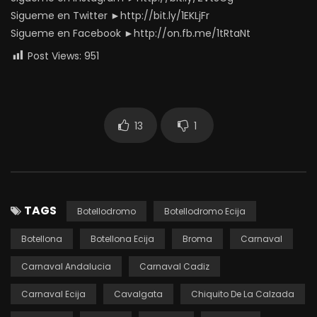
Sigueme en Twitter ►http://bit.ly/1EKLjFr
Sigueme en Facebook ►http://on.fb.me/1tRtaNt
Post Views:
951
13
1
TAGS
Botellodromo
Botellodromo Ecija
Botellona
Botellona Ecija
Broma
Carnaval
Carnaval Andalucia
Carnaval Cadiz
Carnaval Ecija
Cavalgata
Chiquito De La Calzada