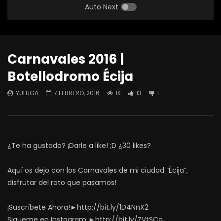
Auto Next
Carnavales 2016 |
Botellodromo Écija
YULUGA
7 FEBRERO, 2016
1K
13
1
¿Te ha gustado? ¡Darle a like! ;D ¿30 likes?
Aquí os dejo con los Carnavales de mi ciudad “Écija”,
disfrutar del rato que pasamos!
¡Suscríbete Ahora!►http://bit.ly/1D4NnX2
Sigueme en Instagram ►http://bit.ly/ZVtSCg