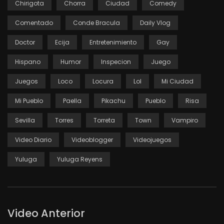
Chirigota
Chorra
Ciudad
Comedy
Comentado
Conde Bracula
Daily Vlog
Doctor
Ecija
Entretenimiento
Gay
Hispano
Humor
Inspecion
Juego
Juegos
Loco
Locura
Lol
Mi Ciudad
Mi Pueblo
Paella
Pikachu
Pueblo
Risa
Sevilla
Torres
Torreta
Town
Vampiro
Video Diario
Videoblogger
Videojuegos
Yuluga
Yuluga Reyens
Video Anterior