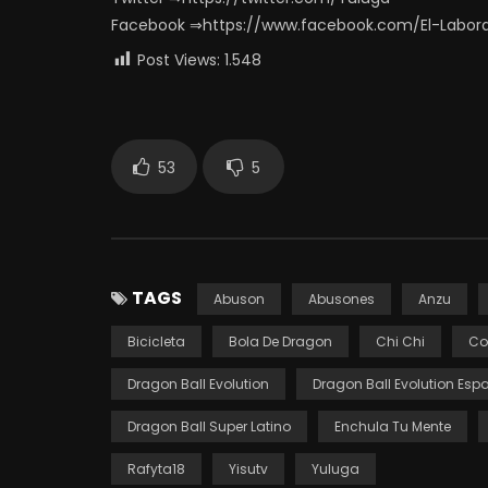
Facebook ⇒https://www.facebook.com/El-Labor
Post Views:
1.548
53
5
TAGS
Abuson
Abusones
Anzu
Bicicleta
Bola De Dragon
Chi Chi
Co
Dragon Ball Evolution
Dragon Ball Evolution Esp
Dragon Ball Super Latino
Enchula Tu Mente
Rafyta18
Yisutv
Yuluga