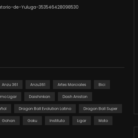
atorio-de-Yuluga-353546428098530
Anzu 361
Anzu361
Artes Marciales
Bici
mo Ligar
Daishinkan
Dash Aniston
añol
Dragon Ball Evolution Latino
Dragon Ball Super
Gohan
Goku
Instituto
Ligar
Moto