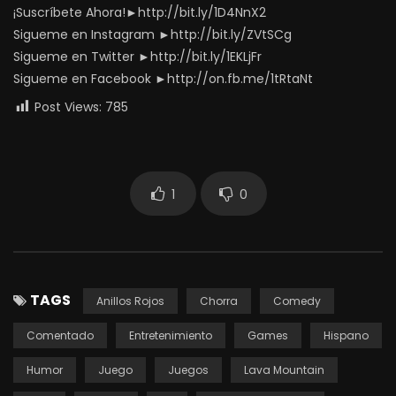
¡Suscríbete Ahora!►http://bit.ly/1D4NnX2
Sigueme en Instagram ►http://bit.ly/ZVtSCg
Sigueme en Twitter ►http://bit.ly/1EKLjFr
Sigueme en Facebook ►http://on.fb.me/1tRtaNt
Post Views:
785
1
0
TAGS
Anillos Rojos
Chorra
Comedy
Comentado
Entretenimiento
Games
Hispano
Humor
Juego
Juegos
Lava Mountain