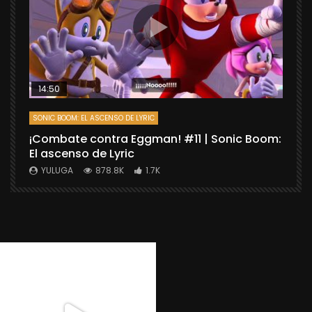
14:50
SONIC BOOM: EL ASCENSO DE LYRIC
D
¡Combate contra Eggman! #11 | Sonic Boom:
C
El ascenso de Lyric
r
X
YULUGA
878.8K
1.7K