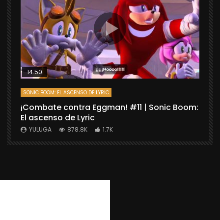
14:50
SONIC BOOM: EL ASCENSO DE LYRIC
D
¡Combate contra Eggman! #11 | Sonic Boom:
C
El ascenso de Lyric
r
X
YULUGA
878.8K
1.7K