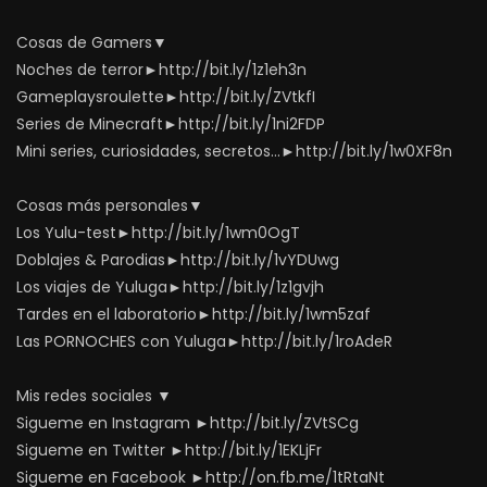
Cosas de Gamers▼
Noches de terror►http://bit.ly/1z1eh3n
Gameplaysroulette►http://bit.ly/ZVtkfI
Series de Minecraft►http://bit.ly/1ni2FDP
Mini series, curiosidades, secretos…►http://bit.ly/1w0XF8n
Cosas más personales▼
Los Yulu-test►http://bit.ly/1wm0OgT
Doblajes & Parodias►http://bit.ly/1vYDUwg
Los viajes de Yuluga►http://bit.ly/1z1gvjh
Tardes en el laboratorio►http://bit.ly/1wm5zaf
Las PORNOCHES con Yuluga►http://bit.ly/1roAdeR
Mis redes sociales ▼
Sigueme en Instagram ►http://bit.ly/ZVtSCg
Sigueme en Twitter ►http://bit.ly/1EKLjFr
Sigueme en Facebook ►http://on.fb.me/1tRtaNt