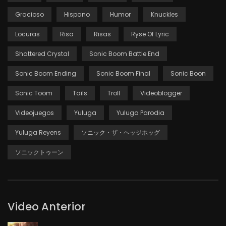
Gracioso
Hispano
Humor
Knuckles
Locuras
Risa
Risas
Ryse Of Lyric
Shattered Crystal
Sonic Boom Battle End
Sonic Boom Ending
Sonic Boom Final
Sonic Boon
Sonic Toom
Tails
Troll
Videoblogger
Videojuegos
Yuluga
Yuluga Parodia
Yuluga Reyens
ソニック・ザ・ヘッジホッグ
ソニックトゥーン
Video Anterior