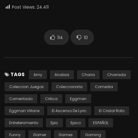
Post Views:
24.411
114
10
TAGS
Amy
Analisis
Chorra
Chorrada
Coleccion Juegos
Coleccionista
Comedia
Comentado
Critica
Eggman
Eggman Villane
El Ascenso De Lyric
El Cristal Roto
Entretenimiento
Epic
Epico
ESPAÑOL
Funny
Gamer
Games
Gaming