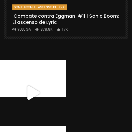
SONIC BOOM: EL ASCENSO DE LYRIC
D
¡Combate contra Eggman! #11 | Sonic Boom:
C
El ascenso de Lyric
r
X
YULUGA
878.8K
1.7K