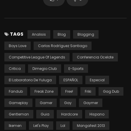
TAGS
Analisis
Blog
Blogging
Boys Love
Carlos Rodríguez Santiago
Competitive League Of Legends
Conferencia Ocelote
Critica
Dimegio Club
E-Sports
El Laboratorio De Yuluga
ESPAÑOL
Especial
Fandub
Freak Zone
Free!
Friki
Gag Dub
Gameplay
Gamer
Gay
Gaymer
Gentleman
Guia
Hardcore
Hispano
Ikemen
Let's Play
Lol
Mangafest 2013