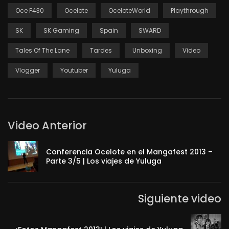
Oce F430
Ocelote
OceloteWorld
Playthrough
SK
SK Gaming
Spain
SWARD
Tales Of The Lane
Tardes
Unboxing
Video
Vlogger
Youtuber
Yuluga
Video Anterior
Conferencia Ocelote en el Mangafest 2013 –
Parte 3/5 | Los viajes de Yuluga
Siguiente video