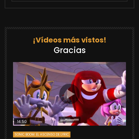
¡Vídeos más vistos!
Gracias
14:50
SONIC BOOM: EL ASCENSO DE LYRIC
D