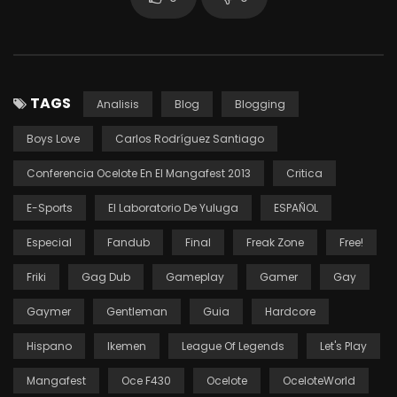
TAGS
Analisis
Blog
Blogging
Boys Love
Carlos Rodríguez Santiago
Conferencia Ocelote En El Mangafest 2013
Critica
E-Sports
El Laboratorio De Yuluga
ESPAÑOL
Especial
Fandub
Final
Freak Zone
Free!
Friki
Gag Dub
Gameplay
Gamer
Gay
Gaymer
Gentleman
Guia
Hardcore
Hispano
Ikemen
League Of Legends
Let's Play
Mangafest
Oce F430
Ocelote
OceloteWorld