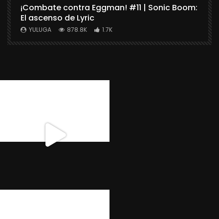
¡Combate contra Eggman! #11 | Sonic Boom:
C
El ascenso de Lyric
r
X
YULUGA
878.8K
1.7K