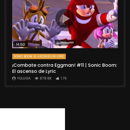
14:50
SONIC BOOM: EL ASCENSO DE LYRIC
D
¡Combate contra Eggman! #11 | Sonic Boom:
C
El ascenso de Lyric
r
X
YULUGA
878.8K
1.7K