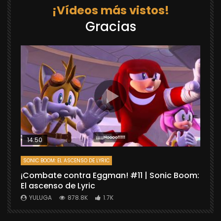
¡Vídeos más vistos!
Gracias
14:50
SONIC BOOM: EL ASCENSO DE LYRIC
D
¡Combate contra Eggman! #11 | Sonic Boom:
C
El ascenso de Lyric
r
X
YULUGA
878.8K
1.7K