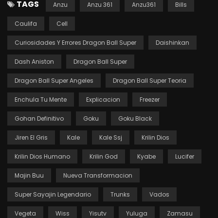
TAGS
Anzu
Anzu 361
Anzu361
Bills
Caulifa
Cell
Curiosidades Y Errores Dragon Ball Super
Daishinkan
Dash Aniston
Dragon Ball Super
Dragon Ball Super Angeles
Dragon Ball Super Teoria
Enchula Tu Mente
Explicacion
Freezer
Gohan Definitivo
Goku
Goku Black
Jiren El Gris
Kale
Kale Ssj
Krilin Dios
Krilin Dios Humano
Krilin God
Kyabe
Lucifer
Majin Buu
Nueva Transformacion
Super Sayajin Legendario
Trunks
Vados
Vegeta
Wiss
Yisutv
Yuluga
Zamasu