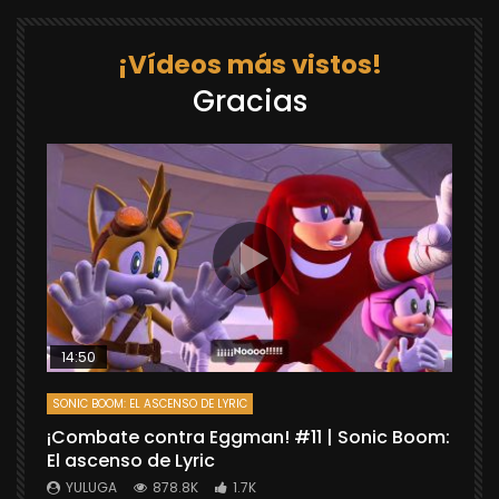
¡Vídeos más vistos!
Gracias
14:50
SONIC BOOM: EL ASCENSO DE LYRIC
D
¡Combate contra Eggman! #11 | Sonic Boom:
C
El ascenso de Lyric
r
X
YULUGA
878.8K
1.7K