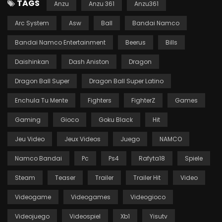
TAGS
Anzu
Anzu 361
Anzu361
Arc System
Asw
Ball
Bandai Namco
Bandai Namco Entertainment
Beerus
Bills
Daishinkan
Dash Aniston
Dragon
Dragon Ball Super
Dragon Ball Super Latino
Enchula Tu Mente
Fighters
FighterZ
Games
Gaming
Gioco
Goku Black
Hit
Jeu Video
Jeux Videos
Juego
NAMCO
Namco Bandai
Pc
Ps4
Rafyta18
Spiele
Steam
Teaser
Trailer
Trailer Hit
Video
Videogame
Videogames
Videogioco
Videojuego
Videospiel
Xb1
Yisutv