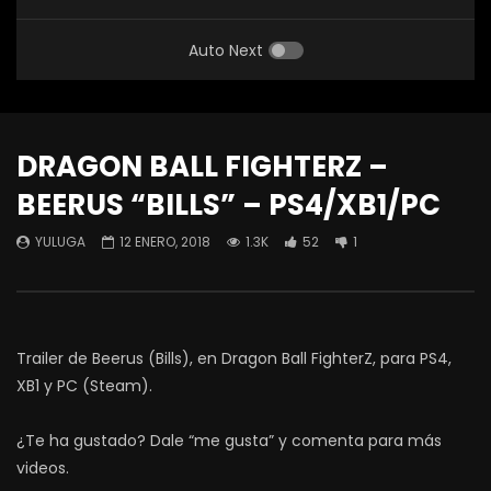
Auto Next
DRAGON BALL FIGHTERZ –
BEERUS “BILLS” – PS4/XB1/PC
YULUGA
12 ENERO, 2018
1.3K
52
1
Trailer de Beerus (Bills), en Dragon Ball FighterZ, para PS4,
XB1 y PC (Steam).
¿Te ha gustado? Dale “me gusta” y comenta para más
videos.