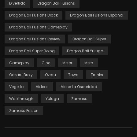
Divertido
Dragon Ball Fusions
Dragon Ball Fusions Black
Dragon Ball Fusions Español
Dragon Ball Fusions Gameplay
Dragon Ball Fusions Review
Dragon Ball Super
Dragon Ball Super Boing
Dragon Ball Yuluga
Gameplay
Gine
Mejor
Miira
Oozaru Broly
Ozaru
Towa
Trunks
Vegetto
Videos
Viene La Oscuridad
Walkthrough
Yuluga
Zamasu
Zamasu Fusion