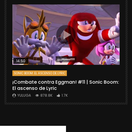
14:50
SONIC BOOM: EL ASCENSO DE LYRIC
D
¡Combate contra Eggman! #11 | Sonic Boom:
C
El ascenso de Lyric
r
X
YULUGA
878.8K
1.7K