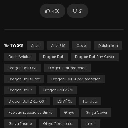
458
21
TAGS
Anzu
Anzu361
Cover
Daishinkan
Dash Aniston
Dragon Ball
Dragon Ball Fan Cover
Dragon Ball OST
Dragon Ball Reaccion
Dragon Ball Super
Dragon Ball Super Reaccion
Dragon Ball Z
Dragon Ball Z Kai
Dragon Ball Z Kai OST
ESPAÑOL
Fandub
Fuerzas Especiales Ginyu
Ginyu
Ginyu Cover
Ginyu Theme
Ginyu Tokusentai
Laharl