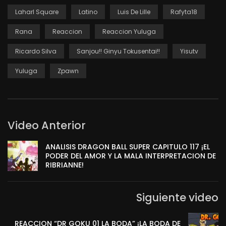
Laharl Square
Latino
Luis De Lille
Rafyta18
Rana
Reaccion
Reaccion Yuluga
Ricardo Silva
Sanjou!! Ginyu Tokusentai!!
Yisutv
Yuluga
Zpawn
Video Anterior
ANALISIS DRAGON BALL SUPER CAPITULO 117 ¡EL
PODER DEL AMOR Y LA MALA INTERPRETACION DE
RIBRIANNE!
Siguiente video
REACCION “DR GOKU 01 LA BODA” ¡LA BODA DE