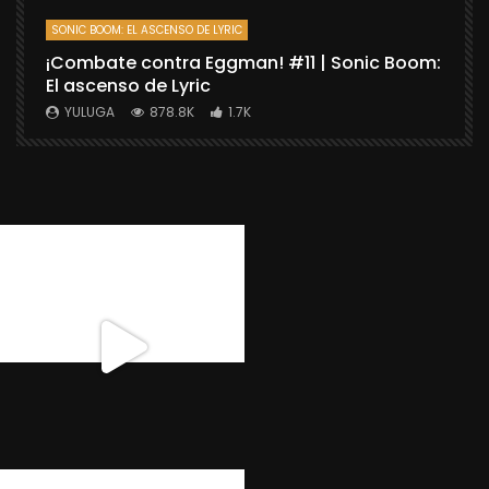
SONIC BOOM: EL ASCENSO DE LYRIC
D
¡Combate contra Eggman! #11 | Sonic Boom:
C
El ascenso de Lyric
r
X
YULUGA
878.8K
1.7K