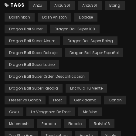
TAGS
Anzu
Anzu 361
Anzu361
Boing
Daishinkan
Dash Aniston
Doblaje
Dragon Ball Super
Dragon Ball Super 108
Dragon Ball Super Album
Dragon Ball Super Boing
Dragon Ball Super Doblaje
Dragon Ball Super Español
Dragon Ball Super Latino
Dragon Ball Super Orden Descalificacion
Dragon Ball Super Parodia
Enchula Tu Mente
Freezer Vs Gohan
Frost
Genkidama
Gohan
Goku
La Venganza De Frost
Mafuba
Mutenroshi
Parodia
Piccolo
Rafyta18
Ten Shin Han
Tenshinhan
Vegeta
Yisutv