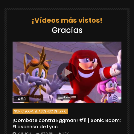
¡Vídeos más vistos!
Gracias
14:50
SONIC BOOM: EL ASCENSO DE LYRIC
D
¡Combate contra Eggman! #11 | Sonic Boom:
C
El ascenso de Lyric
r
X
YULUGA
878.8K
1.7K