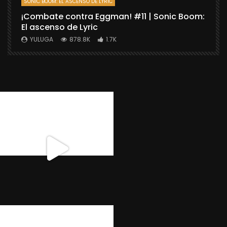
SONIC BOOM: EL ASCENSO DE LYRIC
D
¡Combate contra Eggman! #11 | Sonic Boom:
C
El ascenso de Lyric
r
X
YULUGA
878.8K
1.7K