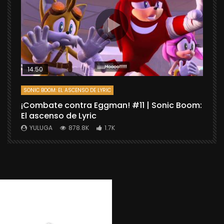
14:50
SONIC BOOM: EL ASCENSO DE LYRIC
D
¡Combate contra Eggman! #11 | Sonic Boom:
C
El ascenso de Lyric
r
X
YULUGA
878.8K
1.7K