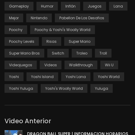
Gameplay
Humor
Inflón
Juegos
Lana
Mejor
Nintendo
Pabellon De Los Desafios
Poochy
Poochy & Yoshi's Woolly World
Poochy Levels
Risas
Super Mario
Super Mario Bros
Switch
Troleo
Troll
Videojuegos
Videos
Walkthrough
Wii U
Yoshi
Yoshi Island
Yoshi Lana
Yoshi World
Yoshi Yuluga
Yoshi's Woolly World
Yuluga
Video Anterior
DRAGON BALL SUPER | INFORMACION HORARIOS