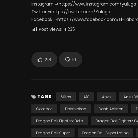
Instagram ⇒https://www.instagram.com/yuluga
Twitter ⇒https://twitter.com/Yuluga
Facebook ⇒https://www.facebook.com/El-Labor
Post Views:
4.235
218
10
TAGS
60fps
A18
Anzu
Anzu 36
Combos
Daishinkan
Dash Aniston
D
Dragon Ball Fighterz Beta
Dragon Ball Fighterz
Dragon Ball Super
Dragon Ball Super Latino