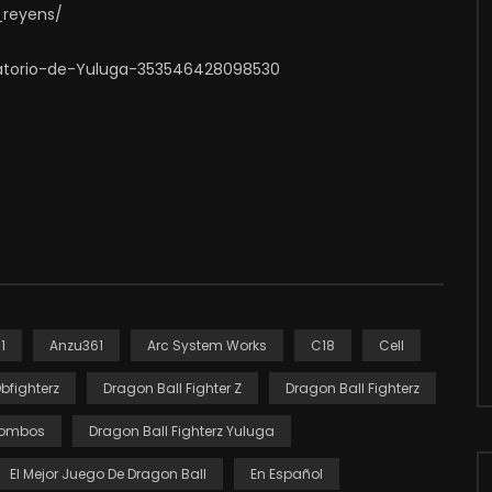
_reyens/
atorio-de-Yuluga-353546428098530
1
Anzu361
Arc System Works
C18
Cell
bfighterz
Dragon Ball Fighter Z
Dragon Ball Fighterz
 Combos
Dragon Ball Fighterz Yuluga
El Mejor Juego De Dragon Ball
En Español