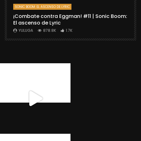
SONIC BOOM: EL ASCENSO DE LYRIC
D
¡Combate contra Eggman! #11 | Sonic Boom:
C
El ascenso de Lyric
r
X
YULUGA
878.8K
1.7K