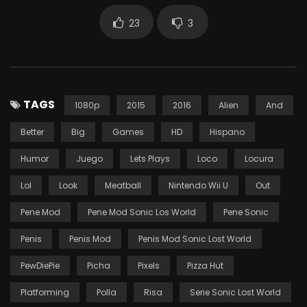
23
3
TAGS
1080p
2015
2016
Alien
And
Better
Big
Games
HD
Hispano
Humor
Juego
Lets Plays
Loco
Locura
Lol
Look
Meatball
Nintendo Wii U
Out
Pene Mod
Pene Mod Sonic Los World
Pene Sonic
Penis
Penis Mod
Penis Mod Sonic Lost World
PewDiePie
Picha
Pixels
Pizza Hut
Platforming
Polla
Risa
Serie Sonic Lost World