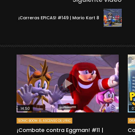
!
¡Carreras EPICAS! #149 | Mario Kart 8
14:50
0
SONIC BOOM: EL ASCENSO DE LYRIC
DRA
”
¡Combate contra Eggman! #11 |
Co