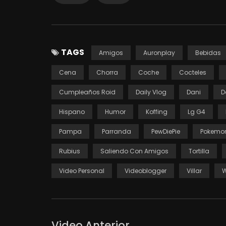
TAGS
Amigos
Auronplay
Bebidas
Cena
Chorra
Coche
Cocteles
Cumpleaños Roid
Daily Vlog
Dani
D
Hispano
Humor
Koffing
Lg G4
Pampa
Parranda
PewDiePie
Pokemo
Rubius
Saliendo Con Amigos
Tortilla
Video Personal
Videoblogger
Villar
W
Video Anterior