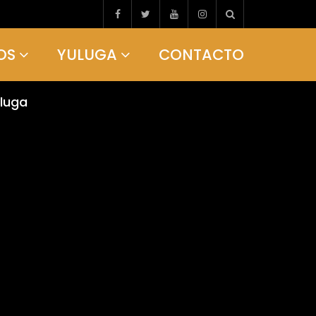
OS
YULUGA
CONTACTO
uluga