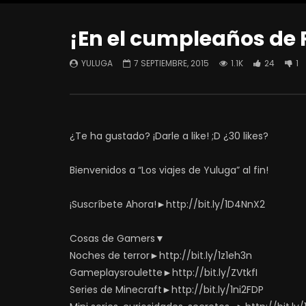
¡En el cumpleaños de R
YULUGA
7 SEPTIEMBRE, 2015
1.1K
24
1
¿Te ha gustado? ¡Darle a like! ;D ¿30 likes?
Bienvenidos a “Los viajes de Yuluga” al fin!
¡Suscríbete Ahora!►http://bit.ly/1D4NnX2
Cosas de Gamers▼
Noches de terror►http://bit.ly/1z1eh3n
Gameplaysroulette►http://bit.ly/ZVtkfI
Series de Minecraft►http://bit.ly/1ni2FDP