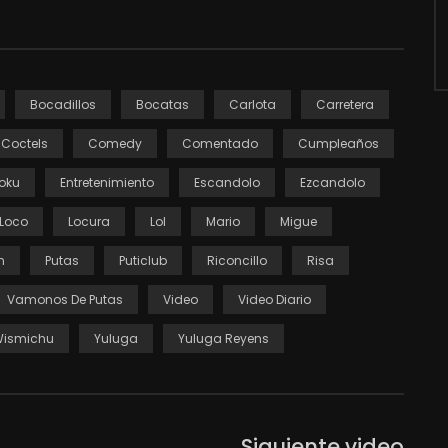
Bocadillos
Bocatas
Carlota
Carretera
Coctels
Comedy
Comentado
Cumpleaños
oku
Entretenimiento
Escandolo
Ezcandolo
Loco
Locura
Lol
Mario
Migue
n
Putas
Puticlub
Riconcillo
Risa
Vamonos De Putas
Video
Video Diario
ismichu
Yuluga
Yuluga Reyens
Siguiente video