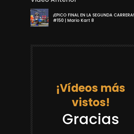
¡EPICO FINAL EN LA SEGUNDA CARRERA
#150 | Mario Kart 8
¡Vídeos más
vistos!
12:03
Gracias
DRAGON BALL REACCIONES
LACK GOKU
REACCION “DR GOKU 21 LA PRISION