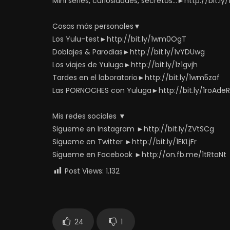
Mini series, curiosidades, secretos…►http://bit.ly
Cosas más personales▼
Los Yulu-test►http://bit.ly/1wm0OgT
Doblajes & Parodias►http://bit.ly/1vYDUwg
Los viajes de Yuluga►http://bit.ly/1z1gvjh
Tardes en el laboratorio►http://bit.ly/1wm5zaf
Las PORNOCHES con Yuluga►http://bit.ly/1roAdeR
Mis redes sociales ▼
Sigueme en Instagram ►http://bit.ly/ZVtSCg
Sigueme en Twitter ►http://bit.ly/1EKLjFr
Sigueme en Facebook ►http://on.fb.me/1tRtaNt
Post Views:
1.132
24
1