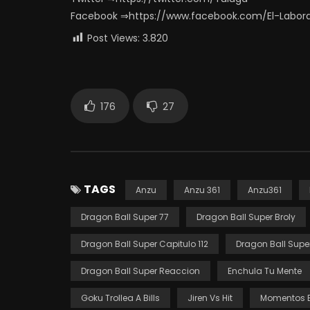
Facebook ⇒https://www.facebook.com/El-Labor
Post Views:
3.820
176
27
TAGS
Anzu
Anzu 361
Anzu361
Dragon Ball Super 77
Dragon Ball Super Broly
Dragon Ball Super Capitulo 112
Dragon Ball Supe
Dragon Ball Super Reaccion
Enchula Tu Mente
Goku Trollea A Bills
Jiren Vs Hit
Momentos E