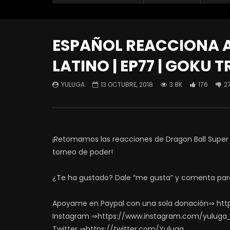
ESPAÑOL REACCIONA A
LATINO | EP77 | GOKU T
YULUGA
13 OCTUBRE, 2018
3.8K
176
2
¡Retomamos las reacciones de Dragon Ball Super
torneo de poder!
¿Te ha gustado? Dale “me gusta” y comenta par
Apoyame en Paypal con una sola donación⇒ htt
Instagram ⇒https://www.instagram.com/yuluga
Twitter ⇒https://twitter.com/Yuluga