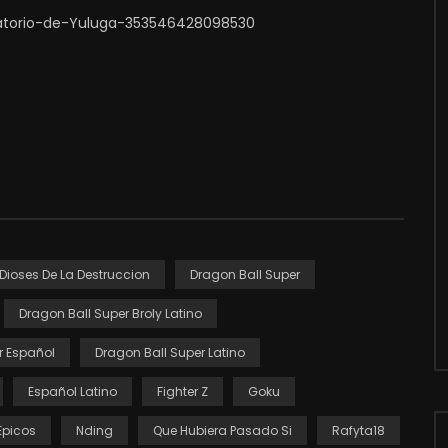
atorio-de-Yuluga-353546428098530
Dioses De La Destruccion
Dragon Ball Super
Dragon Ball Super Broly Latino
r Español
Dragon Ball Super Latino
Español Latino
Fighter Z
Goku
picos
Nding
Que Hubiera Pasado Si
Rafyta18