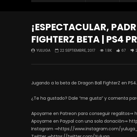
¡ESPECTACULAR, PADRE
FIGHTERZ BETA | PS4 P
YULUGA
22 SEPTIEMBRE, 2017
1.8K
67
Jugando a la beta de Dragon Ball FighterZ en PS4
¿Te ha gustado? Dale “me gusta” y comenta par
Apoyame en Patreon para conseguir regalitos⇒ 
Apoyame en Paypal con una sola donación⇒ htt
Instagram ⇒https://www.instagram.com/yuluga
Twitter ⇒https://twitter.com/Yuluga