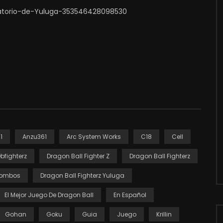
atorio-de-Yuluga-353546428098530
1
Anzu361
Arc System Works
C18
Cell
bfighterz
Dragon Ball Fighter Z
Dragon Ball Fighterz
 Combos
Dragon Ball Fighterz Yuluga
El Mejor Juego De Dragon Ball
En Español
Gohan
Goku
Guia
Juego
Krillin