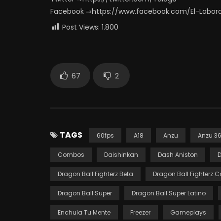
Facebook ⇒https://www.facebook.com/El-Labor
Post Views:
1.800
67
2
TAGS
60fps
A18
Anzu
Anzu 36
Combos
Daishinkan
Dash Aniston
D
Dragon Ball Fighterz Beta
Dragon Ball Fighterz
Dragon Ball Super
Dragon Ball Super Latino
Enchula Tu Mente
Freezer
Gameplays