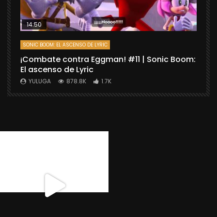
14:50
SONIC BOOM: EL ASCENSO DE LYRIC
D
¡Combate contra Eggman! #11 | Sonic Boom:
C
El ascenso de Lyric
r
X
YULUGA
878.8K
1.7K