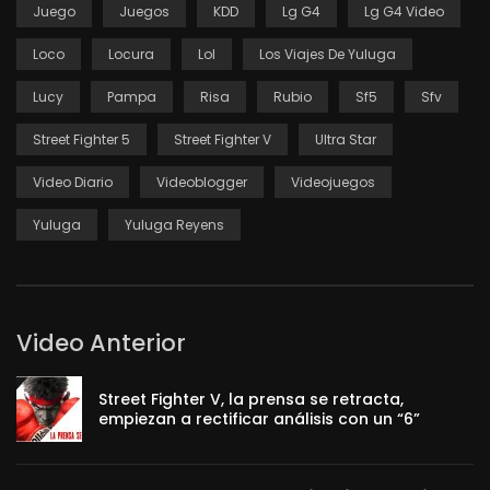
Juego
Juegos
KDD
Lg G4
Lg G4 Video
Loco
Locura
Lol
Los Viajes De Yuluga
Lucy
Pampa
Risa
Rubio
Sf5
Sfv
Street Fighter 5
Street Fighter V
Ultra Star
Video Diario
Videoblogger
Videojuegos
Yuluga
Yuluga Reyens
Video Anterior
Street Fighter V, la prensa se retracta,
empiezan a rectificar análisis con un “6”