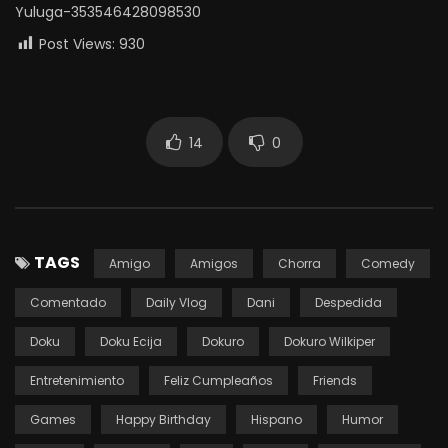
Yuluga-353546428098530
Post Views:
930
14
0
TAGS
Amigo
Amigos
Chorra
Comedy
Comentado
Daily Vlog
Dani
Despedida
Doku
Doku Ecija
Dokuro
Dokuro Wilkiper
Entretenimiento
Feliz Cumpleaños
Friends
Games
Happy Birthday
Hispano
Humor