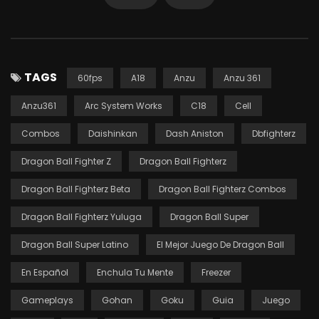
TAGS
60fps
A18
Anzu
Anzu 361
Anzu361
Arc System Works
C18
Cell
Combos
Daishinkan
Dash Aniston
Dbfighterz
Dragon Ball Fighter Z
Dragon Ball Fighterz
Dragon Ball Fighterz Beta
Dragon Ball Fighterz Combos
Dragon Ball Fighterz Yuluga
Dragon Ball Super
Dragon Ball Super Latino
El Mejor Juego De Dragon Ball
En Español
Enchula Tu Mente
Freezer
Gameplays
Gohan
Goku
Guia
Juego