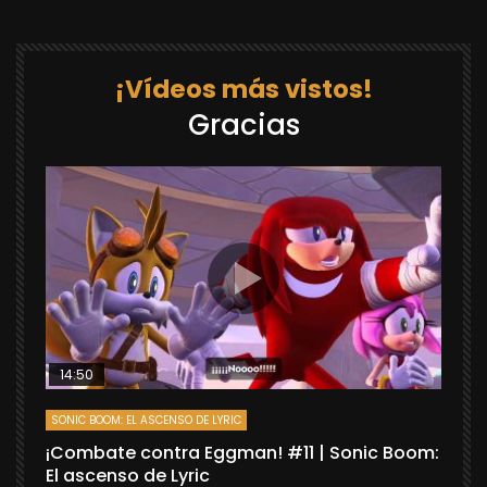
¡Vídeos más vistos!
Gracias
14:50
SONIC BOOM: EL ASCENSO DE LYRIC
D
¡Combate contra Eggman! #11 | Sonic Boom:
C
El ascenso de Lyric
r