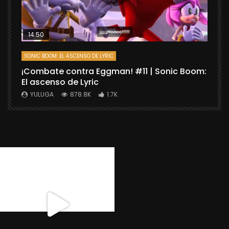
14:50
SONIC BOOM: EL ASCENSO DE LYRIC
D
¡Combate contra Eggman! #11 | Sonic Boom:
C
El ascenso de Lyric
r
X
YULUGA
878.8K
1.7K