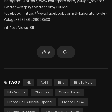
Instagram ⇒https://www.instagram.com/yuluga_reyens/
Twitter ⇒https://twitter.com/Yuluga
Facebook ⇒https://www.facebook.com/El-Laboratorio-de-
Yuluga-353546428098530
Post Views:
811
9
1
TAGS
4k
Ap33
Bills
Bills Es Malo
Bills Villano
Champa
Curiosidades
Drabon Ball Super 35 Español
Dragon Ball 4k
Dragon Ball Super
DRAGON BALL SUPER 38