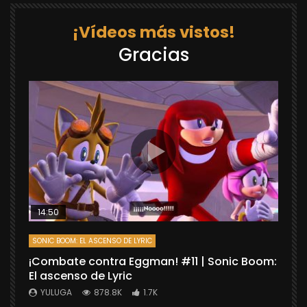
¡Vídeos más vistos!
Gracias
14:50
SONIC BOOM: EL ASCENSO DE LYRIC
D
¡Combate contra Eggman! #11 | Sonic Boom:
C
El ascenso de Lyric
r
X
YULUGA
878.8K
1.7K