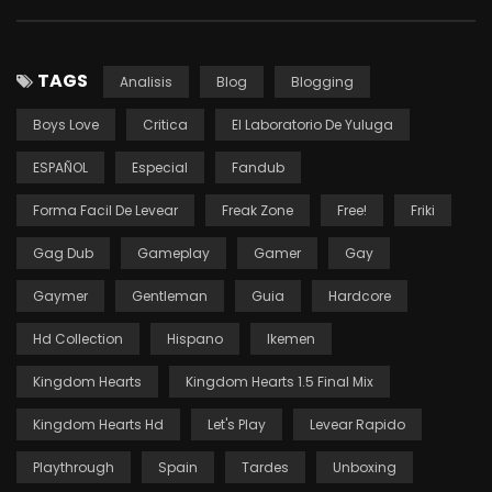
TAGS
Analisis
Blog
Blogging
Boys Love
Critica
El Laboratorio De Yuluga
ESPAÑOL
Especial
Fandub
Forma Facil De Levear
Freak Zone
Free!
Friki
Gag Dub
Gameplay
Gamer
Gay
Gaymer
Gentleman
Guia
Hardcore
Hd Collection
Hispano
Ikemen
Kingdom Hearts
Kingdom Hearts 1.5 Final Mix
Kingdom Hearts Hd
Let's Play
Levear Rapido
Playthrough
Spain
Tardes
Unboxing