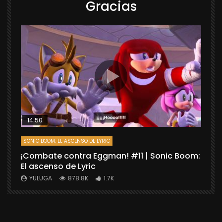
Gracias
14:50
SONIC BOOM: EL ASCENSO DE LYRIC
D
¡Combate contra Eggman! #11 | Sonic Boom:
C
El ascenso de Lyric
r
X
YULUGA
878.8K
1.7K