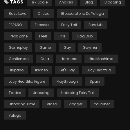
TAGS
1/7 Scale
Analisis
Blog
Blogging
Boys Love
Critica
El Laboratorio De Yuluga
ESPAÑOL
Especial
Fairy Tail
Fandub
Freak Zone
Free!
Friki
Gag Dub
Gameplay
Gamer
Gay
Gaymer
Gentleman
Guia
Hardcore
Hiro Mashima
Hispano
Ikemen
Let's Play
Lucy Heartfilia
Lucy Heartfilia Figure
Playthrough
Spain
Tardes
Unboxing
Unboxing Fairy Tail
Unboxing Time
Video
Vlogger
Youtuber
Yuluga