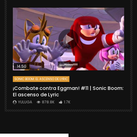
14:50
SONIC BOOM: EL ASCENSO DE LYRIC
D
¡Combate contra Eggman! #11 | Sonic Boom:
C
El ascenso de Lyric
r
X
YULUGA
878.8K
1.7K