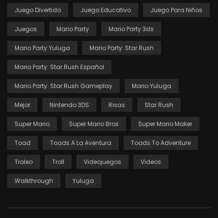
Juego Divertido
Juego Educativo
Juego Para Niños
Juegos
Mario Party
Mario Party 3ds
Mario Party Yuluga
Mario Party: Star Rush
Mario Party: Star Rush Español
Mario Party: Star Rush Gameplay
Mario Yuluga
Mejor
Nintendo 3DS
Risas
Star Rush
Super Mario
Super Mario Bros
Super Mario Maker
Toad
Toads A La Aventura
Toads To Adventure
Troleo
Troll
Videojuegos
Videos
Walkthrough
Yuluga