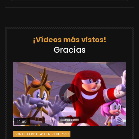
¡Vídeos más vistos!
Gracias
14:50
SONIC BOOM: EL ASCENSO DE LYRIC
D