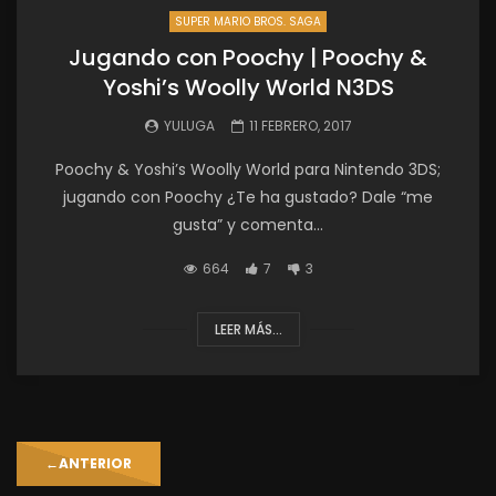
SUPER MARIO BROS. SAGA
Jugando con Poochy | Poochy &
Yoshi’s Woolly World N3DS
YULUGA
11 FEBRERO, 2017
Poochy & Yoshi’s Woolly World para Nintendo 3DS;
jugando con Poochy ¿Te ha gustado? Dale “me
gusta” y comenta...
664
7
3
LEER MÁS...
←
ANTERIOR