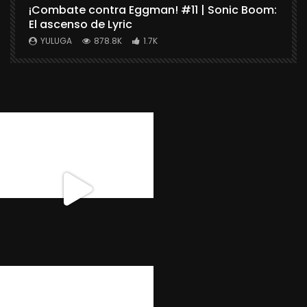
¡Combate contra Eggman! #11 | Sonic Boom:
C
El ascenso de Lyric
r
X
YULUGA
878.8K
1.7K