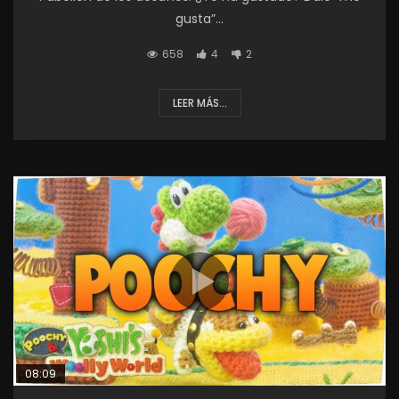
gusta”...
658
4
2
LEER MÁS...
08:09