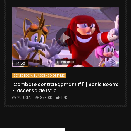
14:50
SONIC BOOM: EL ASCENSO DE LYRIC
D
¡Combate contra Eggman! #11 | Sonic Boom:
C
El ascenso de Lyric
r
X
YULUGA
878.8K
1.7K