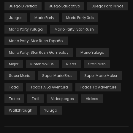
Juego Divertido
Juego Educativo
Juego Para Niños
Juegos
Mario Party
Mario Party 3ds
Mario Party Yuluga
Mario Party: Star Rush
Mario Party: Star Rush Español
Mario Party: Star Rush Gameplay
Mario Yuluga
Mejor
Nintendo 3DS
Risas
Star Rush
Super Mario
Super Mario Bros
Super Mario Maker
Toad
Toads A La Aventura
Toads To Adventure
Troleo
Troll
Videojuegos
Videos
Walkthrough
Yuluga